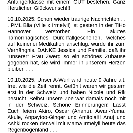
Anfängerklasse mit einem GUT bestehen. Ganz
Herzlichen Glückwunsch!!!
10.10.2025: Schon wieder traurige Nachrichten . .
. PML Blia (Ville x Irmelyii) ist gestern in der TiHo
Hannover verstorben. Ein akutes
hämorrhagisches Durchfallgeschehen, welches
auf keinerlei Medikation anschlug, wurde ihr zum
Verhängnis. DANKE Jessica und Familie, daß ihr
"unserer" Frau Zwerg so ein schönes Zuhause
gegeben hat, sie wird immer in unserem Herzen
bleiben . . .
10.10.2025: Unser A-Wurf wird heute 9 Jahre alt.
Irre, wie die Zeit rennt. Gefühlt waren wir gestern
erst in der Schweiz und haben Nicole und Rik
besucht. Selbst unsere Zoe war damals noch mit
in der Schweiz. Schöne Erinnerungen! Lasst
Euch feiern Akiro, Oscar (Ahanu), Awan-Yuma,
Akule, Anpaytoo-Ginger und Amitola!!! Anuj und
Ashki rocken derweil mit Mama Irmelyii heute das
Regenbogenland . . .